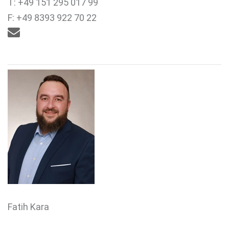
T: +49 151 295 017 99
F: +49 8393 922 70 22

Fatih Kara