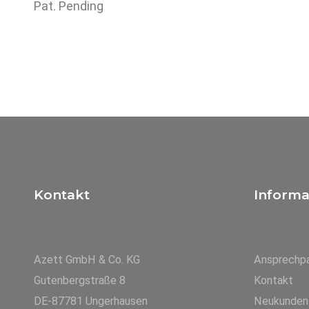
Pat. Pending
Kontakt
Informa
Azett GmbH & Co. KG
Ansprechpa
Gutenbergstraße 8
Kontakt
DE-87781 Ungerhausen
Neukunden