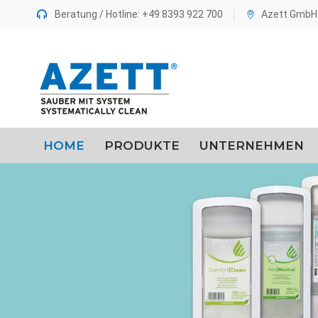
Beratung / Hotline: +49 8393 922 700
Azett GmbH 
springen
HOME
PRODUKTE
UNTERNEHMEN