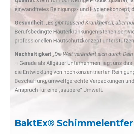
Qualität
steht für hochwertige Produktqualität, l
einwandfreies Reinigungs- und Hygienekonzept, d
Gesundheit:
„Es gibt tausend Krankheiten, aber nu
Berufsbedingte Hauterkrankungen stehen seit vie
professionellen Hautschutzkonzept unterstützen 
Nachhaltigkeit
„Die Welt verändert sich durch Dei
– Gerade als Allgäuer Unternehmen liegt uns d
die Entwicklung von hochkonzentrierten Reinigun
Beschaffung, umweltgerechte Verpackungen und un
Anspruch für eine „saubere“ Umwelt.
BaktEx® Schimmelentfer