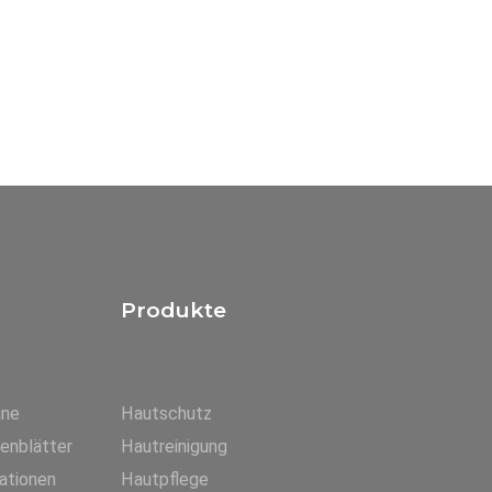
Produkte
äne
Hautschutz
tenblätter
Hautreinigung
ationen
Hautpflege