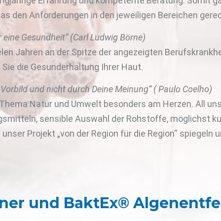
angjährige Erfahrung und kompetente Beratung. Somit ga
as den Anforderungen in den jeweiligen Bereichen gerec
r eine Gesundheit“ (Carl Ludwig Börne)
len Jahren an der Spitze der angezeigten Berufskrankh
Sie die Gesunderhaltung Ihrer Haut.
n Vorbild und nicht durch Deine Meinung“ ( Paulo Coelho)
as Thema Natur und Umwelt besonders am Herzen. All u
gsmitteln, sensible Auswahl der Rohstoffe, möglichst k
ser Projekt „von der Region für die Region“ spiegeln 
ner und BaktEx® Algenentfe