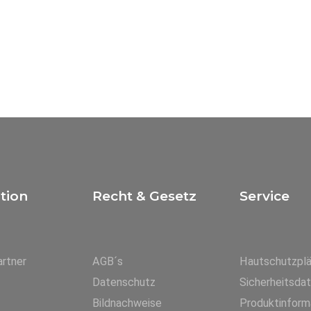
tion
Recht & Gesetz
Service
rtner
AGB´s
Hautschutzpl
Datenschutz
Sicherheitsda
Bildnachweise
Produktinform