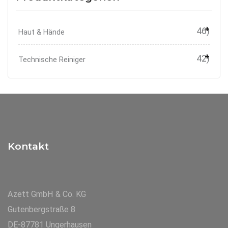
46)
Haut & Hände
42)
Technische Reiniger
Kontakt
Azett GmbH & Co. KG
Gutenbergstraße 8
DE-87781 Ungerhausen