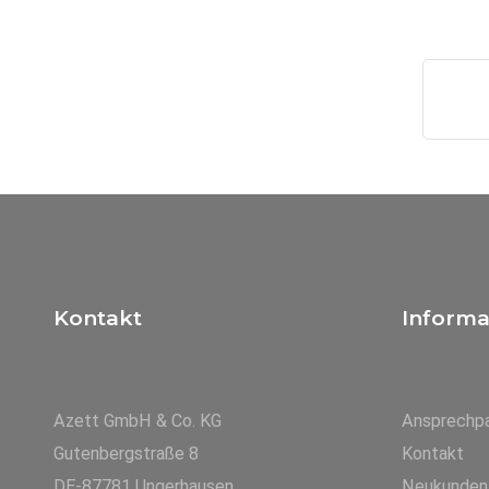
Kontakt
Informa
Azett GmbH & Co. KG
Ansprechpa
Gutenbergstraße 8
Kontakt
DE-87781 Ungerhausen
Neukunden