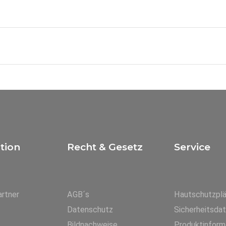
tion
Recht & Gesetz
Service
rtner
AGB´s
Hautschutzpl
Datenschutz
Sicherheitsda
Bildnachweise
Produktinform