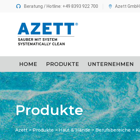
Beratung / Hotline: +49 8393 922 700
Azett GmbH 
springen
HOME
PRODUKTE
UNTERNEHMEN
Produkte
Azett
>
Produkte
>
Haut & Hände
>
Berufsbereiche
>
K