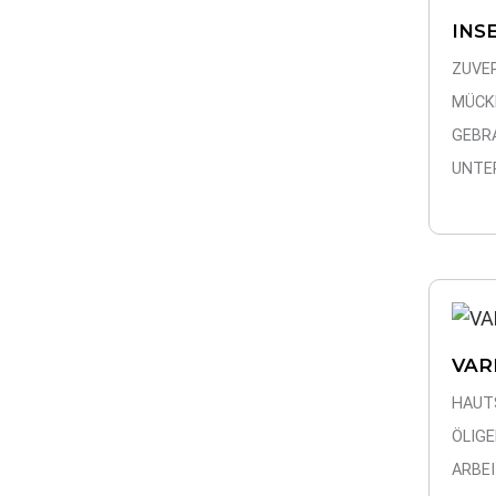
INS
ZUVE
MÜCK
GEBR
UNTE
VAR
HAUT
ÖLIG
ARBE