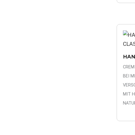
HAN
CLA
CREM
BEI M
VERS
MIT 
NATU