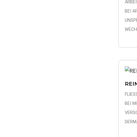
ARBE
BEI A
UNSP
WECH
REI
FLIES
BEI M
VERS
DERM