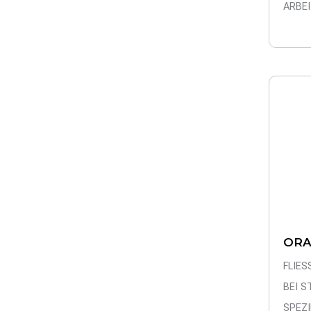
ARBE
ORA
FLIES
BEI 
SPEZ