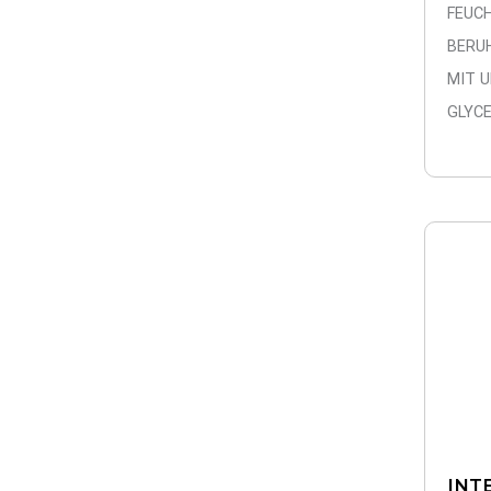
FEUC
BERU
MIT 
GLYCE
INT