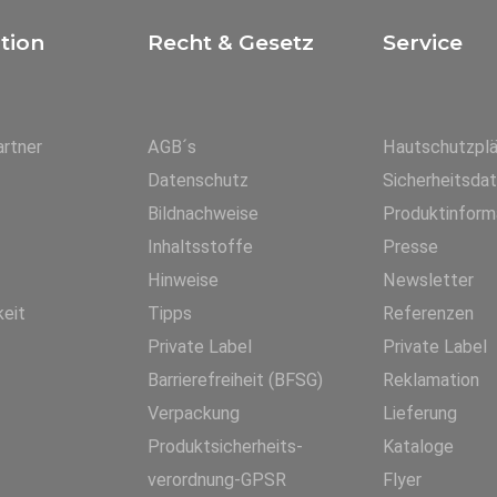
tion
Recht & Gesetz
Service
rtner
AGB´s
Hautschutzpl
Datenschutz
Sicherheitsda
Bildnachweise
Produktinform
Inhaltsstoffe
Presse
Hinweise
Newsletter
keit
Tipps
Referenzen
Private Label
Private Label
Barrierefreiheit (BFSG)
Reklamation
Verpackung
Lieferung
Produktsicherheits-
Kataloge
verordnung-GPSR
Flyer