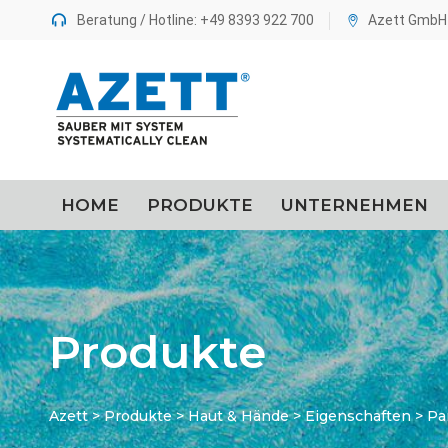
Beratung / Hotline: +49 8393 922 700
Azett GmbH 
springen
HOME
PRODUKTE
UNTERNEHMEN
Produkte
Azett
>
Produkte
>
Haut & Hände
>
Eigenschaften
>
Pa