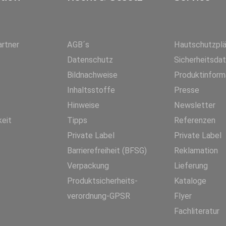
rtner
AGB´s
Hautschutzpl
Datenschutz
Sicherheitsda
Bildnachweise
Produktinform
Inhaltsstoffe
Presse
Hinweise
Newsletter
keit
Tipps
Referenzen
Private Label
Private Label
Barrierefreiheit (BFSG)
Reklamation
Verpackung
Lieferung
Produktsicherheits-
Kataloge
verordnung-GPSR
Flyer
Fachliteratur