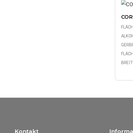
COR
FLÄC
ALKO
GERB
FLÄC
BREI
Kontakt
Informa