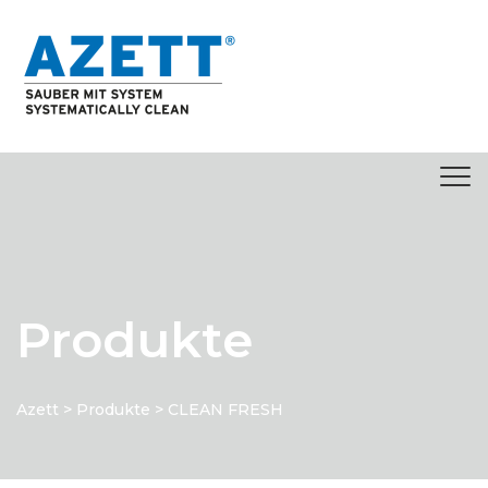
springen
Produkte
Azett
>
Produkte
>
CLEAN FRESH