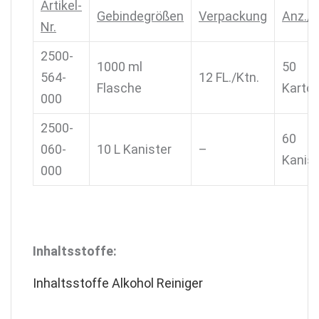
Artikel-
Gebindegrößen
Verpackung
Anz./P
Nr.
2500-
1000 ml
50
564-
12 FL./Ktn.
Flasche
Karto
000
2500-
60
060-
10 L Kanister
–
Kanist
000
Inhaltsstoffe:
Inhaltsstoffe Alkohol Reiniger