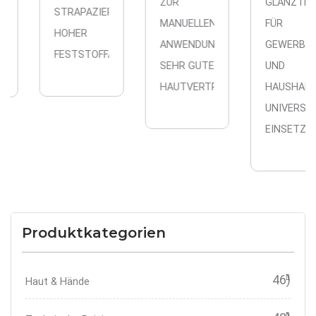
ZUR
GLANZTROCKNE
STRAPAZIERFÄHIG
FERNER
MANUELLEN
FÜR
HOHER
IERT
ANWENDUNG
GEWERBLICHE
FESTSTOFFANTEIL
SEHR GUTE
UND
HAUTVERTRÄGLICHKEIT
HAUSHALTSSPÜ
UNIVERSELL
EINSETZBAR
Produktkategorien
46)
Haut & Hände