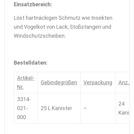
Einsatzbereich:
Löst hartnäckigen Schmutz wie Insekten
und Vogelkot von Lack, Stoßstangen und
Windschutzscheiben.
Bestelldaten:
Artikel-
Gebindegrößen
Verpackung
Anz./P
Nr.
3314-
24
021-
25 L Kanister
–
Kanist
000