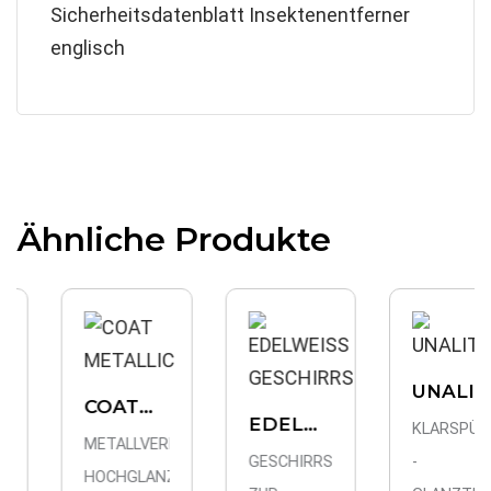
Sicherheitsdatenblatt Insektenentferner
englisch
Ähnliche Produkte
UNALIT
COAT
S
EDELWEISS
KLARSPÜLER
METALLIC
METALLVERNETZTE
ER
GESCHIRRSPÜLMITTEL
GESCHIRRSPÜLMITTEL
-
HOCHGLANZEMULSION